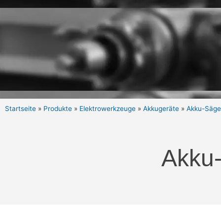
Startseite
»
Produkte
»
Elektrowerkzeuge
»
Akkugeräte
»
Akku-Säg
Akku