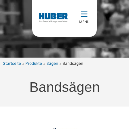
☰
MENÜ
Startseite
»
Produkte
»
Sägen
»
Bandsägen
Bandsägen