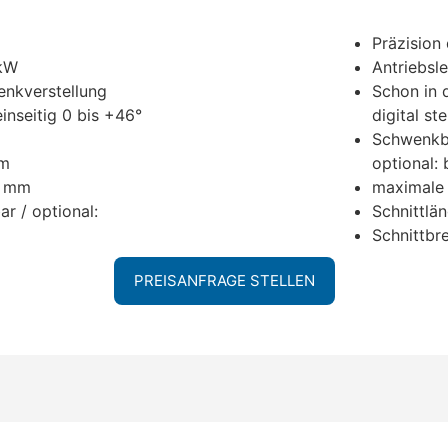
Präzision
 kW
Antriebsle
enkverstellung
Schon in 
nseitig 0 bis +46°
digital st
Schwenkbe
mm
optional: 
0 mm
maximale 
ar / optional:
Schnittlä
Schnittbr
PREISANFRAGE STELLEN