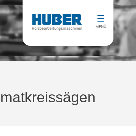
☰
MENÜ
rmatkreissägen