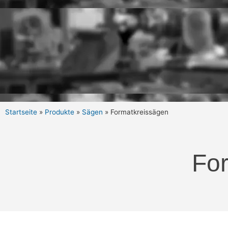
Startseite
»
Produkte
»
Sägen
»
Formatkreissägen
Fo