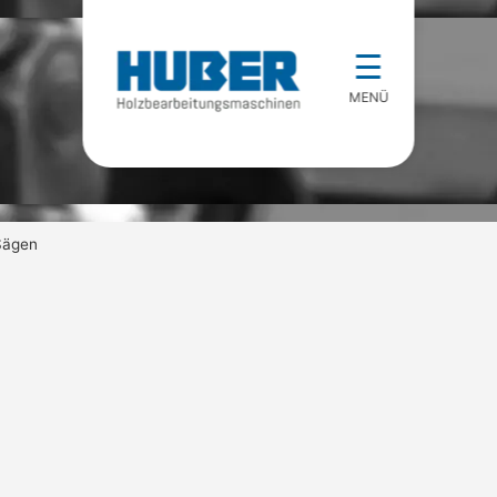
☰
MENÜ
Sägen